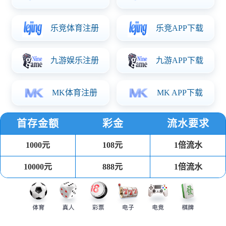
局迎来剧变。根据最新数据，敖隐以57.3%的惊人胜
率强势登顶，而新晋野王大司命则以微弱差距紧随其
后，成为当前版本最强势的两大核心。这一现象不仅
反映了版本调整带来的生态变化，也引发了玩家对英
雄平衡性与游戏策略的重新思考。