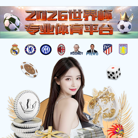
注册入口
爱游戏官方网站
APP与网页版
入口｜畅享全球体育赛事与数
据服务
欢迎访问
爱游戏官方网站
，提供全面覆盖足
球、篮球、电竞等项目的赛事资讯与数据内容，
支持
APP下载
与
网页使用
，每日同步更新千场
比赛，聚焦热门体育内容， 助您轻松获取赛事
动态，掌握比赛节奏。