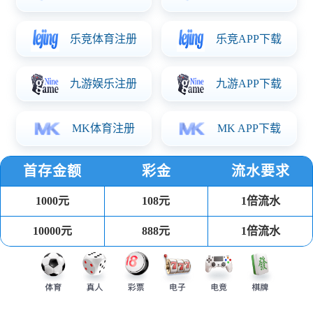
山口茜网前触网率4.5%，安洗莹1.2%因未判触网引发冲突
2026-07-25
勇士队无限换防策略失效，库里掩护后三分命中率骤降之谜？
2026-07-25
渡边勇大_东野有纱赛季混双胜率84%，但决赛胜率仅50%成隐患
2026-07-24
张镇麟三分球8投6中轰下30分，锋线火力持续爆发
2026-07-24
斯瓦泰克世界第一连续周数突破150周，球后统治力能否超越小威？
2026-07-24
吴前左膝半月板撕裂手术效果存疑，浙江稠州官方回避具体复出节点
2026-07-23
张镇麟与欧洲豪门传出绯闻，CBA新赛季能否留队成疑
2026-07-23
贝林厄姆续约谈判陷入僵局，英超三豪门虎视眈眈？
2026-07-23
KPL夏季赛胜者组决赛狼队再遇AG超玩会，一诺能否打破魔咒重返总决赛？
2026-07-22
沧州雄狮犯规次数中超第一，肇俊哲战术犯规成双刃剑引争议
2026-07-22
梅德维德夫蒙特利尔站首轮出局，硬地教父的网前战术试验失败？
2026-07-21